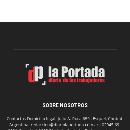
prepar
una
nueva
edición
de
la
Peña
Folclór
Municip
por
el
Día
del
Folclor
SOBRE NOSOTROS
Contactos Domicilio legal: Julio A. Roca 659 , Esquel, Chubut,
Argentina. redaccion@diariolaportada.com.ar I 02945 69-