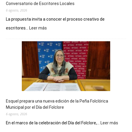
Conversatorio de Escritores Locales
6 agosto, 2026
La propuesta invita a conocer el proceso creativo de
:
escritores...
Leer más
La
Biblioteca
Municipal
celebra
sus
90
años
con
un
Conversatorio
de
Esquel prepara una nueva edición de la Peña Folclórica
Escritores
Municipal por el Día del Folclore
Locales
6 agosto, 2026
:
En el marco de la celebración del Día del Folclore,...
Leer más
Esquel