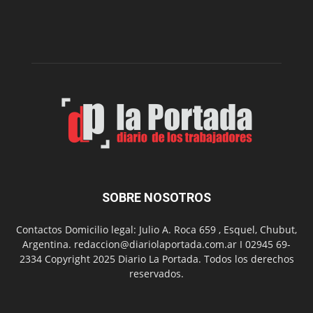
nueva
edición
de
su
Feria
de
Arte
con
presentación
de
libro
y
música
SOBRE NOSOTROS
en
vivo
Contactos Domicilio legal: Julio A. Roca 659 , Esquel, Chubut,
Argentina. redaccion@diariolaportada.com.ar I 02945 69-
2334 Copyright 2025 Diario La Portada. Todos los derechos
reservados.