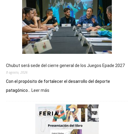
Chubut será sede del cierre general de los Juegos Epade 2027
8 agosto, 2026
Con el propósito de fortalecer el desarrollo del deporte
:
patagónico...
Leer más
Chubut
será
sede
del
cierre
general