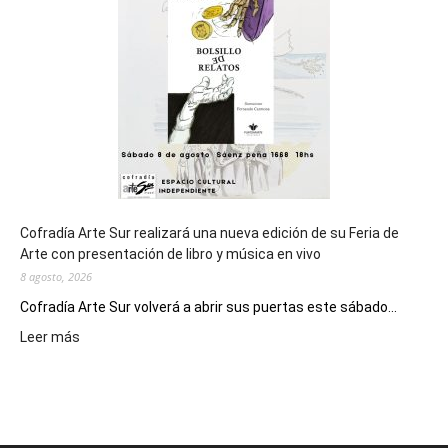
de
los
Juegos
Epade
2027
Cofradía Arte Sur realizará una nueva edición de su Feria de
Arte con presentación de libro y música en vivo
8 agosto, 2026
Cofradía Arte Sur volverá a abrir sus puertas este sábado...
:
Leer más
Cofradía
Arte
Sur
realizará
una