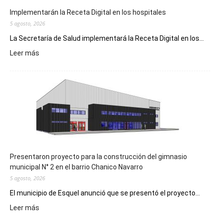
Implementarán la Receta Digital en los hospitales
5 agosto, 2026
La Secretaría de Salud implementará la Receta Digital en los...
:
Leer más
Implementarán
la
Receta
Digital
en
los
hospitales
Presentaron proyecto para la construcción del gimnasio
municipal N° 2 en el barrio Chanico Navarro
5 agosto, 2026
El municipio de Esquel anunció que se presentó el proyecto...
:
Leer más
Presentaron