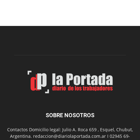
proyecto
para
la
construcción
del
gimnasio
municipal
N°
2
en
el
barrio
Chanico
Navarro
SOBRE NOSOTROS
Contactos Domicilio legal: Julio A. Roca 659 , Esquel, Chubut,
Argentina. redaccion@diariolaportada.com.ar I 02945 69-