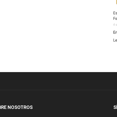
Es
Fo
6 
En
L
BRE NOSOTROS
S