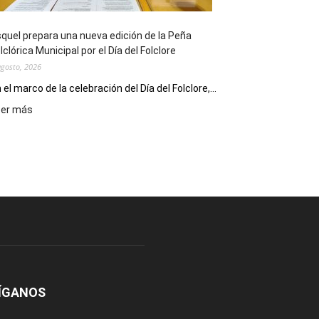
Conversatorio
de
quel prepara una nueva edición de la Peña
Escritores
lclórica Municipal por el Día del Folclore
Locales
agosto, 2026
 el marco de la celebración del Día del Folclore,...
:
eer más
Esquel
prepara
una
nueva
edición
de
la
Peña
Folclórica
Municipal
por
el
ÍGANOS
Día
del