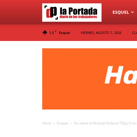
Diario
ESQUEL
C
1.5
VIERNES, AGOSTO 7, 2026
CL
Esquel
La
Portada
Inicio
Esquel
Se viene el festival federal “Elijo Crec