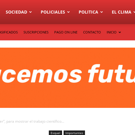
SOCIEDAD
POLICIALES
POLITICA
EL CLIMA
ASIFICADOS
SUSCRIPCIONES
PAGO ON LINE
CONTACTO
INICIO
er”, para mostrar el trabajo científico...
Esquel
Importantes