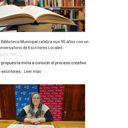
 Biblioteca Municipal celebra sus 90 años con un
nversatorio de Escritores Locales
agosto, 2026
 propuesta invita a conocer el proceso creativo
:
 escritores...
Leer más
La
Biblioteca
Municipal
celebra
sus
90
años
con
un