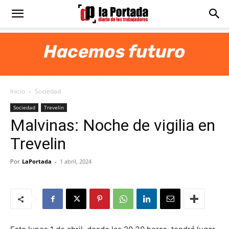
Diario
La
Inicio
Sociedad
Portada
Sociedad
Trevelin
Malvinas: Noche de vigilia en
Trevelin
Por
LaPortada
-
1 abril, 2024