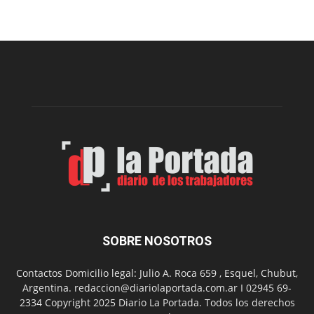
el
Cine
Municipal
presenta
dos
funciones
de
Spider
Man:
Un
Nuevo
Día
SOBRE NOSOTROS
Contactos Domicilio legal: Julio A. Roca 659 , Esquel, Chubut,
Argentina. redaccion@diariolaportada.com.ar I 02945 69-
2334 Copyright 2025 Diario La Portada. Todos los derechos