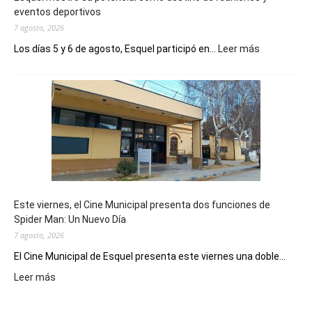
eventos deportivos
7 agosto, 2026
:
Los días 5 y 6 de agosto, Esquel participó en...
Leer más
Esquel
mostró
su
potencial
como
destino
de
reuniones
y
eventos
Este viernes, el Cine Municipal presenta dos funciones de
deportivos
Spider Man: Un Nuevo Día
7 agosto, 2026
El Cine Municipal de Esquel presenta este viernes una doble...
:
Leer más
Este
viernes,