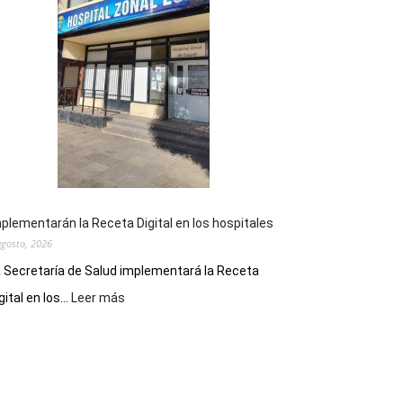
la
Peña
Folclórica
Municipal
por
el
Día
del
Folclore
plementarán la Receta Digital en los hospitales
agosto, 2026
 Secretaría de Salud implementará la Receta
:
gital en los...
Leer más
Implementarán
la
Receta
Digital
en