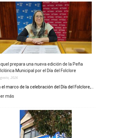
quel prepara una nueva edición de la Peña
lclórica Municipal por el Día del Folclore
agosto, 2026
 el marco de la celebración del Día del Folclore,...
:
eer más
Esquel
prepara
una
nueva
edición
de