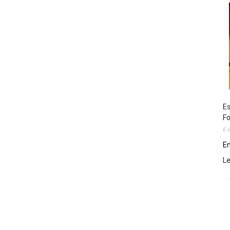
Es
Fo
6 
En
L