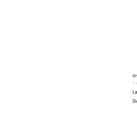
Im
5 
La
Di