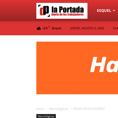
Diario
ESQUEL
C
-0.9
JUEVES, AGOSTO 6, 2026
CLA
Esquel
La
Portada
Inicio
Necrológicas
DELIA CELSA SUÁREZ
Necrológicas