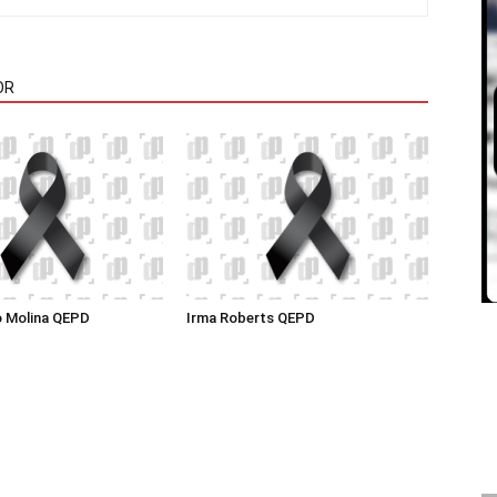
OR
o Molina QEPD
Irma Roberts QEPD