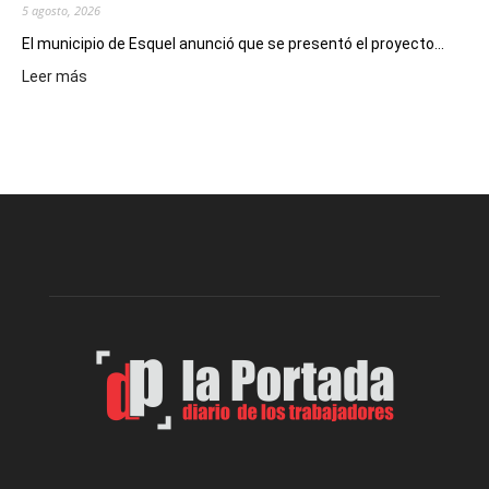
5 agosto, 2026
El municipio de Esquel anunció que se presentó el proyecto...
:
Leer más
Presentaron
proyecto
para
la
construcción
del
gimnasio
municipal
N°
2
en
el
barrio
Chanico
Navarro