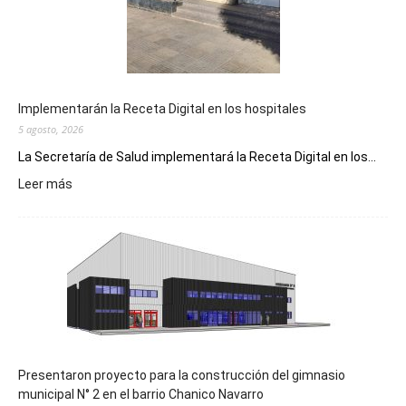
Implementarán la Receta Digital en los hospitales
5 agosto, 2026
La Secretaría de Salud implementará la Receta Digital en los...
:
Leer más
Implementarán
la
Receta
Digital
en
los
hospitales
Presentaron proyecto para la construcción del gimnasio
municipal N° 2 en el barrio Chanico Navarro