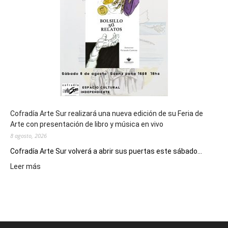
los
Juegos
Epade
2027
Cofradía Arte Sur realizará una nueva edición de su Feria de
Arte con presentación de libro y música en vivo
8 agosto, 2026
Cofradía Arte Sur volverá a abrir sus puertas este sábado...
:
Leer más
Cofradía
Arte
Sur
realizará
una