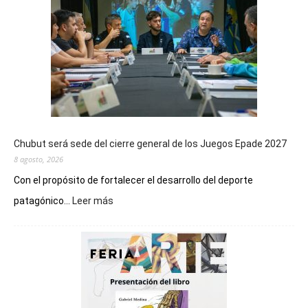
Chubut será sede del cierre general de los Juegos Epade 2027
8 agosto, 2026
Con el propósito de fortalecer el desarrollo del deporte
:
patagónico...
Leer más
Chubut
será
sede
del
cierre
general
de