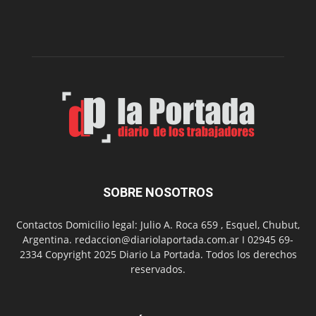
nueva
edición
de
su
Feria
de
Arte
con
presentación
de
libro
y
música
SOBRE NOSOTROS
en
vivo
Contactos Domicilio legal: Julio A. Roca 659 , Esquel, Chubut,
Argentina. redaccion@diariolaportada.com.ar I 02945 69-
2334 Copyright 2025 Diario La Portada. Todos los derechos
reservados.