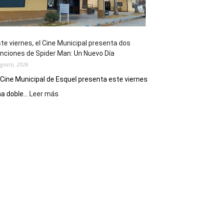
de
reuniones
y
eventos
te viernes, el Cine Municipal presenta dos
deportivos
nciones de Spider Man: Un Nuevo Día
agosto, 2026
 Cine Municipal de Esquel presenta este viernes
:
a doble...
Leer más
Este
viernes,
el
Cine
Municipal
presenta
dos
funciones
de
Spider
Man:
Un