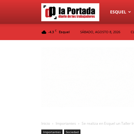
Diario
ESQUEL
C
-4.3
SÁBADO, AGOSTO 8, 2026
C
Esquel
La
Portada
Inicio
Importantes
Se realiza en Esquel un Taller I
Importantes
Sociedad