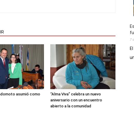
Es
OR
fu
7 
El
un
adomoto asumió como
“Alma Viva” celebra un nuevo
aniversario con un encuentro
abierto a la comunidad