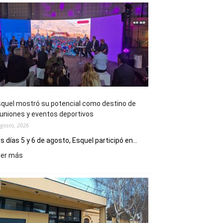
quel mostró su potencial como destino de
uniones y eventos deportivos
agosto, 2026
s días 5 y 6 de agosto, Esquel participó en...
:
eer más
Esquel
mostró
su
potencial
como
destino