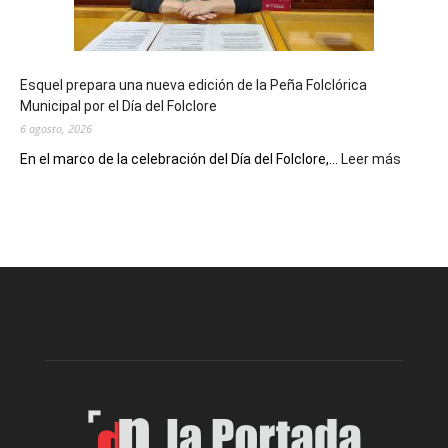
con
un
Conversatorio
de
Esquel prepara una nueva edición de la Peña Folclórica
Escritores
Municipal por el Día del Folclore
Locales
6 agosto, 2026
:
En el marco de la celebración del Día del Folclore,...
Leer más
Esquel
prepar
una
nueva
edición
de
la
Peña
Folclór
Municip
por
el
Día