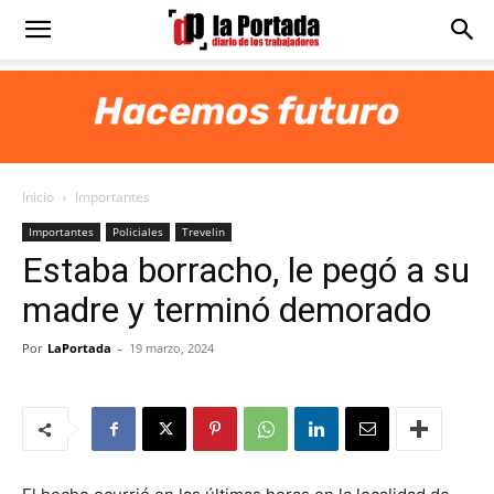
Diario
La
Inicio
Importantes
Portada
Importantes
Policiales
Trevelin
Estaba borracho, le pegó a su
madre y terminó demorado
Por
LaPortada
-
19 marzo, 2024