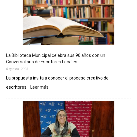
La Biblioteca Municipal celebra sus 90 años con un
Conversatorio de Escritores Locales
6 agosto, 2026
La propuesta invita a conocer el proceso creativo de
:
escritores...
Leer más
La
Biblioteca
Municipal
celebra
sus
90
años