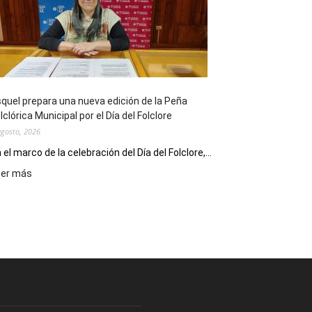
sus
90
años
con
un
Conversatorio
de
quel prepara una nueva edición de la Peña
Escritores
lclórica Municipal por el Día del Folclore
Locales
agosto, 2026
 el marco de la celebración del Día del Folclore,...
:
eer más
Esquel
prepara
una
nueva
edición
de
la
Peña
Folclórica