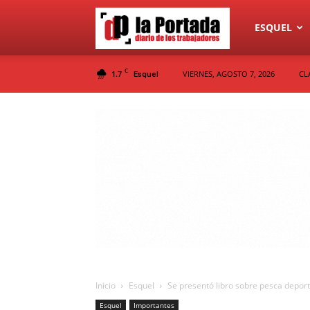
Diario
ESQUEL
C
1.7
VIERNES, AGOSTO 7, 2026
CL
Esquel
La
Portada
Inicio
Esquel
Se presentó libro sobre pesca deport
Esquel
Importantes