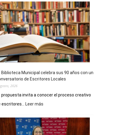
 Biblioteca Municipal celebra sus 90 años con un
nversatorio de Escritores Locales
agosto, 2026
 propuesta invita a conocer el proceso creativo
:
 escritores...
Leer más
La
Biblioteca
Municipal
celebra