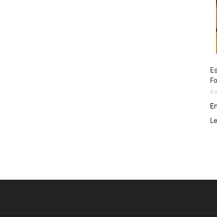
Es
Fo
6 
En
L