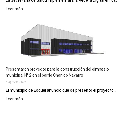
La Secretaría de Salud implementará la Receta Digital en los...
:
Leer más
Implementarán
la
Receta
Digital
en
los
hospitales
Presentaron proyecto para la construcción del gimnasio
municipal N° 2 en el barrio Chanico Navarro
5 agosto, 2026
El municipio de Esquel anunció que se presentó el proyecto...
:
Leer más
Presentaron
proyecto
para
la