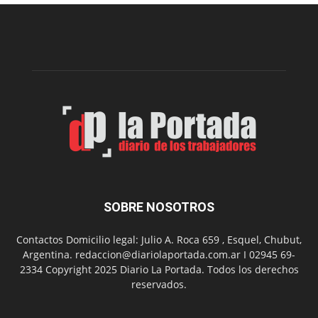
construcción
del
gimnasio
municipal
N°
2
en
el
barrio
Chanico
Navarro
SOBRE NOSOTROS
Contactos Domicilio legal: Julio A. Roca 659 , Esquel, Chubut,
Argentina. redaccion@diariolaportada.com.ar I 02945 69-
2334 Copyright 2025 Diario La Portada. Todos los derechos
reservados.