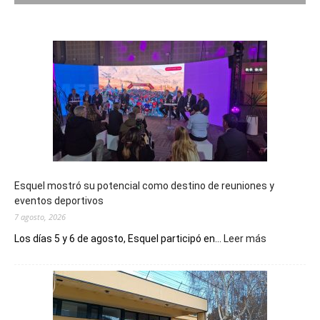
Esquel mostró su potencial como destino de reuniones y
eventos deportivos
7 agosto, 2026
:
Los días 5 y 6 de agosto, Esquel participó en...
Leer más
Esquel
mostró
su
potencial
como