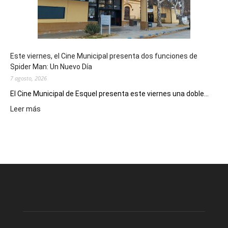
destino
de
reuniones
y
eventos
Este viernes, el Cine Municipal presenta dos funciones de
deportivos
Spider Man: Un Nuevo Día
7 agosto, 2026
El Cine Municipal de Esquel presenta este viernes una doble...
:
Leer más
Este
viernes,
el
Cine
Municipal
presenta
dos
funciones
de
Spider
Man: