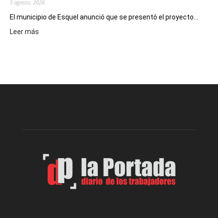
5 agosto, 2026
El municipio de Esquel anunció que se presentó el proyecto...
:
Leer más
Presentaron
proyecto
para
la
construcción
del
gimnasio
municipal
N°
2
en
el
barrio
Chanico
Navarro