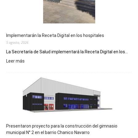
Implementarán la Receta Digital en los hospitales
5 agosto, 2026
La Secretaría de Salud implementará la Receta Digital en los...
:
Leer más
Implementarán
la
Receta
Digital
en
los
hospitales
Presentaron proyecto para la construcción del gimnasio
municipal N° 2 en el barrio Chanico Navarro