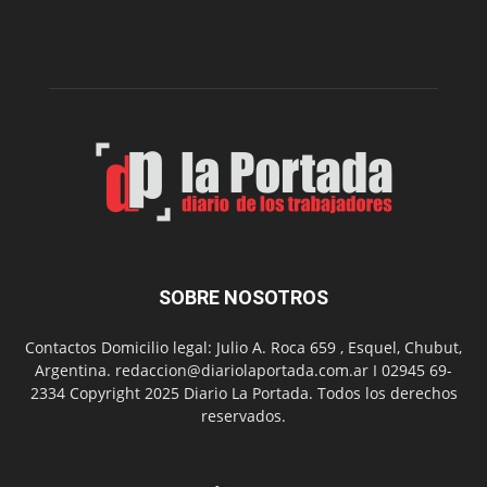
de
la
Peña
Folclór
Municip
por
el
Día
del
Folclor
SOBRE NOSOTROS
Contactos Domicilio legal: Julio A. Roca 659 , Esquel, Chubut,
Argentina. redaccion@diariolaportada.com.ar I 02945 69-
2334 Copyright 2025 Diario La Portada. Todos los derechos
reservados.