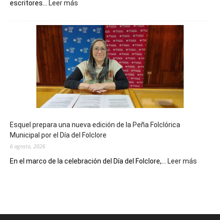
:
escritores...
Leer más
La
Biblioteca
Municipal
celebra
sus
90
años
con
un
Conversatorio
de
Esquel prepara una nueva edición de la Peña Folclórica
Escritores
Municipal por el Día del Folclore
Locales
6 agosto, 2026
:
En el marco de la celebración del Día del Folclore,...
Leer más
Esquel
prepar
una
nueva
edición