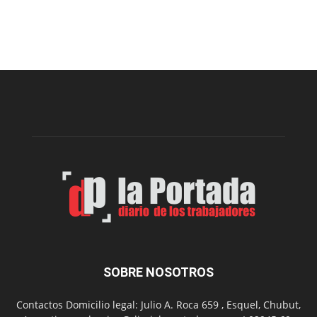
Cofradía
Arte
Sur
realizará
una
nueva
edición
de
su
Feria
de
Arte
con
presentación
de
libro
y
música
SOBRE NOSOTROS
en
vivo
Contactos Domicilio legal: Julio A. Roca 659 , Esquel, Chubut,