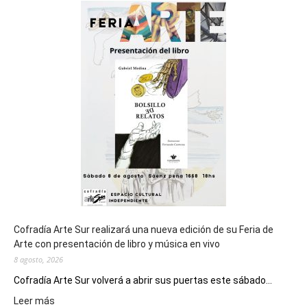
sede
del
cierre
general
de
los
Juegos
Epade
2027
Cofradía Arte Sur realizará una nueva edición de su Feria de
Arte con presentación de libro y música en vivo
8 agosto, 2026
Cofradía Arte Sur volverá a abrir sus puertas este sábado...
:
Leer más