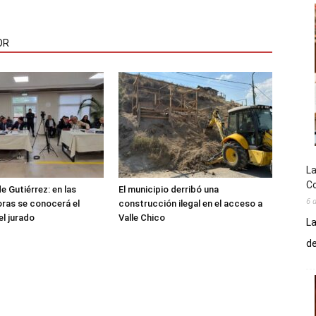
OR
La
Co
e Gutiérrez: en las
El municipio derribó una
6 
ras se conocerá el
construcción ilegal en el acceso a
el jurado
Valle Chico
La
de