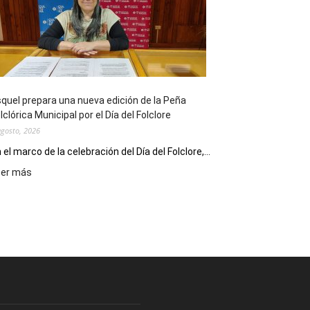
sus
90
años
con
un
Conversatorio
de
quel prepara una nueva edición de la Peña
Escritores
lclórica Municipal por el Día del Folclore
Locales
agosto, 2026
 el marco de la celebración del Día del Folclore,...
:
eer más
Esquel
prepara
una
nueva
edición
de
la
Peña
Folclórica