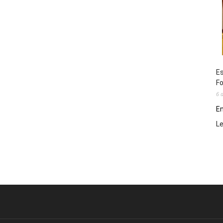
Es
Fo
6 
En
L