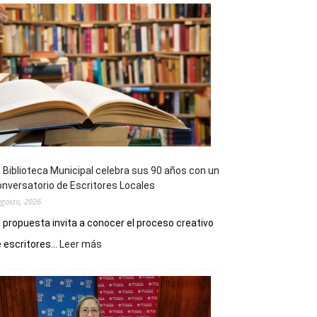
 Biblioteca Municipal celebra sus 90 años con un
nversatorio de Escritores Locales
agosto, 2026
 propuesta invita a conocer el proceso creativo
:
 escritores...
Leer más
La
Biblioteca
Municipal
celebra