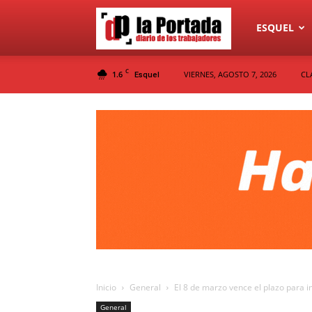
Diario
ESQUEL
C
1.6
VIERNES, AGOSTO 7, 2026
CL
Esquel
La
Portada
Inicio
General
El 8 de marzo vence el plazo para in
General