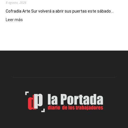
8 agosto, 2026
Cofradía Arte Sur volverá a abrir sus puertas este sábado...
:
Leer más
Cofradía
Arte
Sur
realizará
una
nueva
edición
de
su
Feria
de
Arte
con
presentación
de
libro
y
música