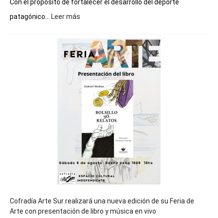
Con el propósito de fortalecer el desarrollo del deporte
:
patagónico...
Leer más
Chubut
será
sede
del
cierre
general
de
los
Juegos
Epade
2027
Cofradía Arte Sur realizará una nueva edición de su Feria de
Arte con presentación de libro y música en vivo