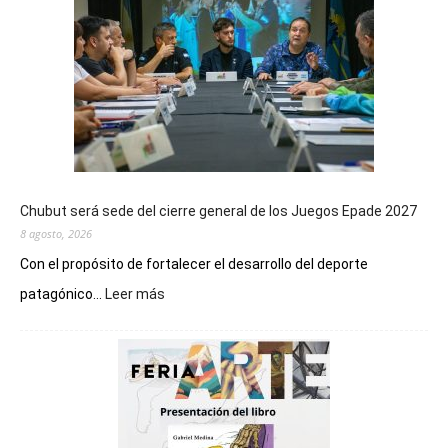
Chubut será sede del cierre general de los Juegos Epade 2027
8 agosto, 2026
Con el propósito de fortalecer el desarrollo del deporte
:
patagónico...
Leer más
Chubut
será
sede
del
cierre
general
de