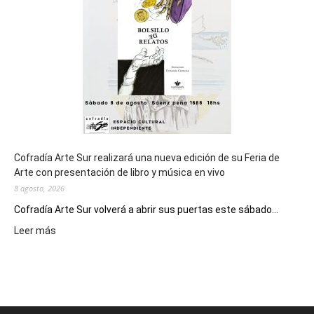
los
Juegos
Epade
2027
Cofradía Arte Sur realizará una nueva edición de su Feria de
Arte con presentación de libro y música en vivo
8 agosto, 2026
Cofradía Arte Sur volverá a abrir sus puertas este sábado...
:
Leer más
Cofradía
Arte
Sur
realizará
una