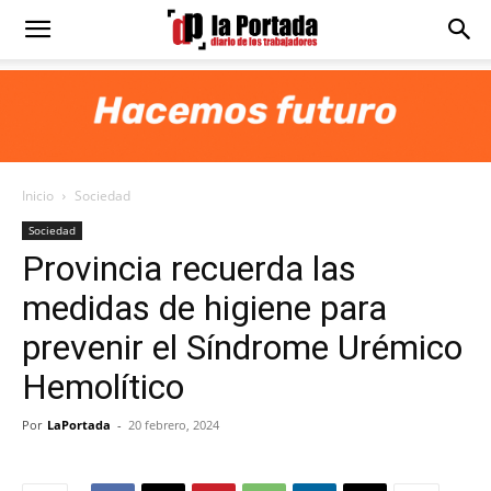
Diario
La
Inicio
Sociedad
Portada
Sociedad
Provincia recuerda las
medidas de higiene para
prevenir el Síndrome Urémico
Hemolítico
Por
LaPortada
-
20 febrero, 2024