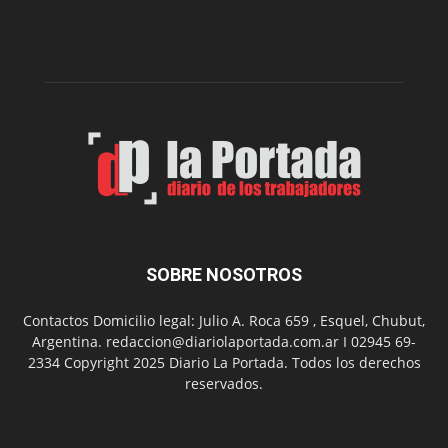
nueva
edición
de
su
Feria
de
Arte
con
presentación
de
libro
y
música
SOBRE NOSOTROS
en
vivo
Contactos Domicilio legal: Julio A. Roca 659 , Esquel, Chubut,
Argentina. redaccion@diariolaportada.com.ar I 02945 69-
2334 Copyright 2025 Diario La Portada. Todos los derechos
reservados.