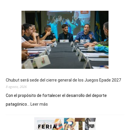
Chubut será sede del cierre general de los Juegos Epade 2027
8 agosto, 2026
Con el propósito de fortalecer el desarrollo del deporte
:
patagónico...
Leer más
Chubut
será
sede
del