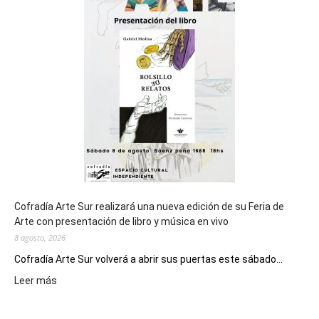
cierre
general
de
los
Juegos
Epade
2027
Cofradía Arte Sur realizará una nueva edición de su Feria de
Arte con presentación de libro y música en vivo
8 agosto, 2026
Cofradía Arte Sur volverá a abrir sus puertas este sábado...
:
Leer más
Cofradía
Arte