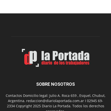
Sur
realizará
una
nueva
edición
de
su
Feria
de
Arte
con
presentación
de
libro
y
música
SOBRE NOSOTROS
en
vivo
Contactos Domicilio legal: Julio A. Roca 659 , Esquel, Chubut,
Argentina. redaccion@diariolaportada.com.ar I 02945 69-
2334 Copyright 2025 Diario La Portada. Todos los derechos