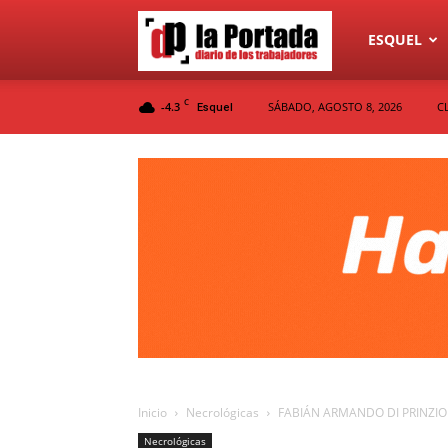
Diario
ESQUEL
C
-4.3
SÁBADO, AGOSTO 8, 2026
C
Esquel
La
Portada
Inicio
Necrológicas
FABIÁN ARMANDO DI PRINZIO
Necrológicas