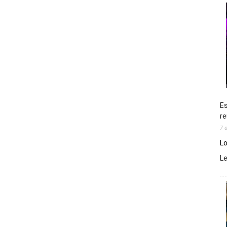
Es
re
7 
Lo
L