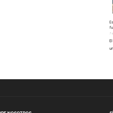
Es
fu
7 
El
un