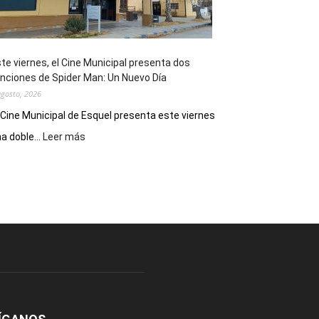
de
reuniones
y
eventos
te viernes, el Cine Municipal presenta dos
deportivos
nciones de Spider Man: Un Nuevo Día
agosto, 2026
 Cine Municipal de Esquel presenta este viernes
:
a doble...
Leer más
Este
viernes,
el
Cine
Municipal
presenta
dos
funciones
de
Spider
Man:
Un