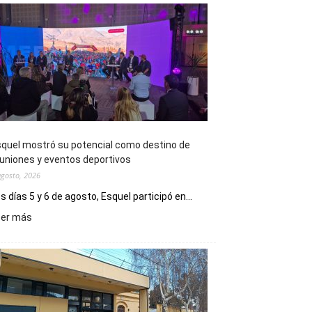
quel mostró su potencial como destino de
uniones y eventos deportivos
agosto, 2026
s días 5 y 6 de agosto, Esquel participó en...
:
eer más
Esquel
mostró
su
potencial
como
destino