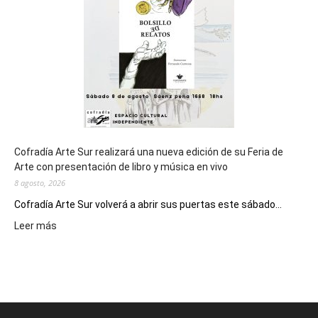
los
Juegos
Epade
2027
Cofradía Arte Sur realizará una nueva edición de su Feria de
Arte con presentación de libro y música en vivo
8 agosto, 2026
Cofradía Arte Sur volverá a abrir sus puertas este sábado...
:
Leer más
Cofradía
Arte
Sur
realizará
una
nueva