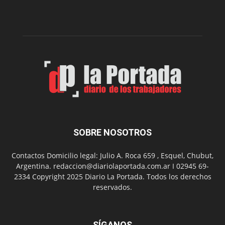
edición
de
su
Feria
de
Arte
con
presentación
de
libro
y
música
SOBRE NOSOTROS
en
vivo
Contactos Domicilio legal: Julio A. Roca 659 , Esquel, Chubut,
Argentina. redaccion@diariolaportada.com.ar I 02945 69-
2334 Copyright 2025 Diario La Portada. Todos los derechos
reservados.
SÍGANOS