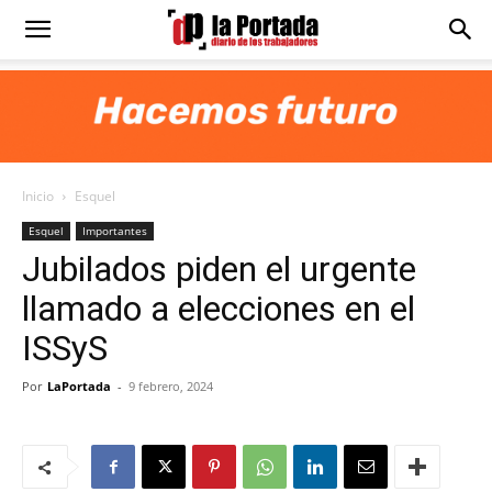
Diario
La
Inicio
Esquel
Portada
Esquel
Importantes
Jubilados piden el urgente
llamado a elecciones en el
ISSyS
Por
LaPortada
-
9 febrero, 2024