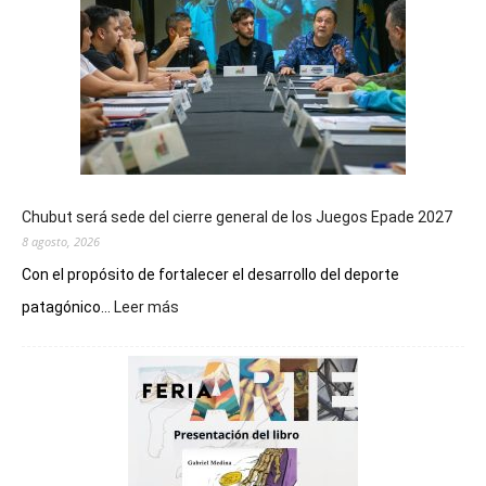
Chubut será sede del cierre general de los Juegos Epade 2027
8 agosto, 2026
Con el propósito de fortalecer el desarrollo del deporte
:
patagónico...
Leer más
Chubut
será
sede
del
cierre
general
de