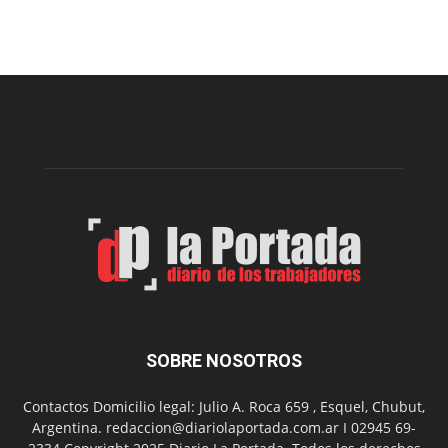
prepar
una
nueva
edición
de
la
Peña
Folclór
Municip
por
el
Día
del
Folclor
SOBRE NOSOTROS
Contactos Domicilio legal: Julio A. Roca 659 , Esquel, Chubut,
Argentina. redaccion@diariolaportada.com.ar I 02945 69-