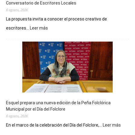
Conversatorio de Escritores Locales
6 agosto, 2026
La propuesta invita a conocer el proceso creativo de
:
escritores...
Leer más
La
Biblioteca
Municipal
celebra
sus
90
años
con
un
Conversatorio
de
Esquel prepara una nueva edición de la Peña Folclórica
Escritores
Municipal por el Día del Folclore
Locales
6 agosto, 2026
:
En el marco de la celebración del Día del Folclore,...
Leer más
Esquel