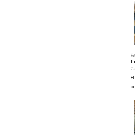
Es
fu
7 
El
un