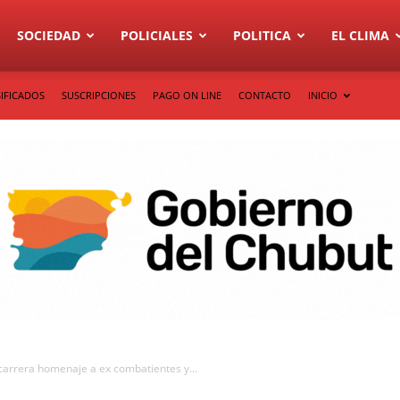
SOCIEDAD
POLICIALES
POLITICA
EL CLIMA
IFICADOS
SUSCRIPCIONES
PAGO ON LINE
CONTACTO
INICIO
 carrera homenaje a ex combatientes y...