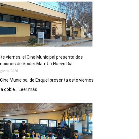
te viernes, el Cine Municipal presenta dos
nciones de Spider Man: Un Nuevo Día
agosto, 2026
 Cine Municipal de Esquel presenta este viernes
:
a doble...
Leer más
Este
viernes,
el
Cine
Municipal
presenta
dos