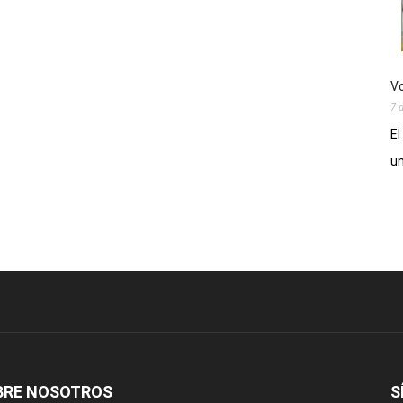
Vo
7 
El
un
BRE NOSOTROS
S