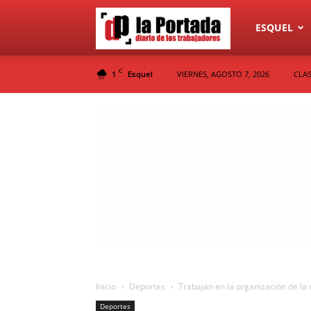
Diario
ESQUEL
C
1
VIERNES, AGOSTO 7, 2026
CLAS
Esquel
La
Portada
Inicio
Deportes
Trabajan en la organización de la
Deportes