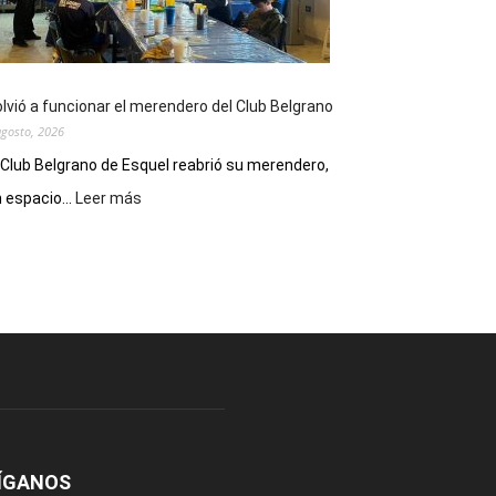
funciones
de
Spider
Man:
Un
lvió a funcionar el merendero del Club Belgrano
Nuevo
agosto, 2026
Día
 Club Belgrano de Esquel reabrió su merendero,
:
 espacio...
Leer más
Volvió
a
funcionar
el
merendero
del
Club
Belgrano
ÍGANOS