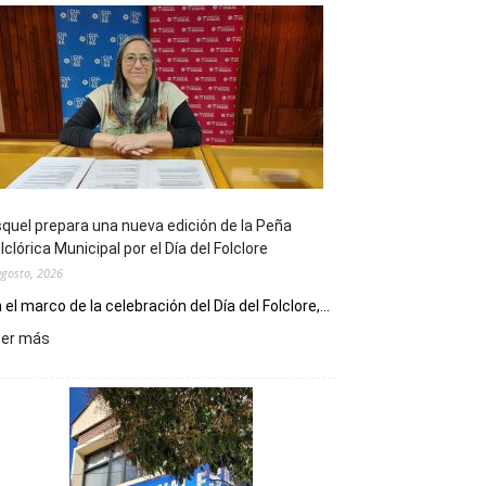
quel prepara una nueva edición de la Peña
lclórica Municipal por el Día del Folclore
agosto, 2026
 el marco de la celebración del Día del Folclore,...
:
eer más
Esquel
prepara
una
nueva
edición
de