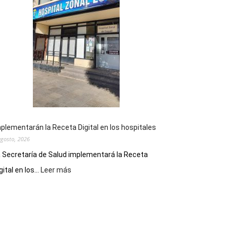
la
Peña
Folclórica
Municipal
por
el
Día
del
Folclore
plementarán la Receta Digital en los hospitales
agosto, 2026
 Secretaría de Salud implementará la Receta
:
gital en los...
Leer más
Implementarán
la
Receta
Digital
en