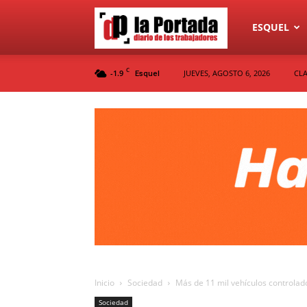
Diario
ESQUEL
C
-1.9
JUEVES, AGOSTO 6, 2026
CLA
Esquel
La
Portada
Inicio
Sociedad
Más de 11 mil vehículos controlado
Sociedad