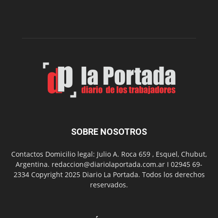
del
gimnasio
municipal
N°
2
en
el
barrio
Chanico
Navarro
SOBRE NOSOTROS
Contactos Domicilio legal: Julio A. Roca 659 , Esquel, Chubut,
Argentina. redaccion@diariolaportada.com.ar I 02945 69-
2334 Copyright 2025 Diario La Portada. Todos los derechos
reservados.