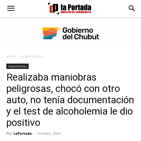
Diario
La
Inicio
Importantes
Portada
Importantes
Realizaba maniobras
peligrosas, chocó con otro
auto, no tenía documentación
y el test de alcoholemia le dio
positivo
Por
LaPortada
-
19 enero, 2024