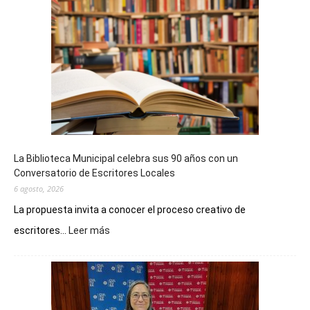
La Biblioteca Municipal celebra sus 90 años con un
Conversatorio de Escritores Locales
6 agosto, 2026
La propuesta invita a conocer el proceso creativo de
:
escritores...
Leer más
La
Biblioteca
Municipal
celebra
sus