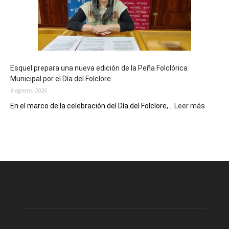
90
años
con
un
Conversatorio
de
Esquel prepara una nueva edición de la Peña Folclórica
Escritores
Municipal por el Día del Folclore
Locales
6 agosto, 2026
:
En el marco de la celebración del Día del Folclore,...
Leer más
Esquel
prepar
una
nueva
edición
de
la
Peña
Folclór
Municip
por