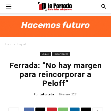
Diario
La
Inicio
Esquel
Portada
Esquel
Importantes
Ferrada: “No hay margen
para reincorporar a
Peloff”
Por
LaPortada
-
19 enero, 2024