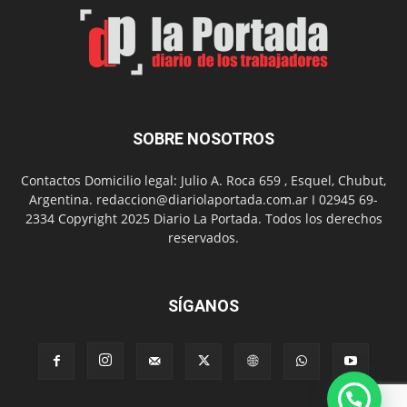
el
Día
del
Folclor
SOBRE NOSOTROS
Contactos Domicilio legal: Julio A. Roca 659 , Esquel, Chubut,
Argentina. redaccion@diariolaportada.com.ar I 02945 69-
2334 Copyright 2025 Diario La Portada. Todos los derechos
reservados.
SÍGANOS