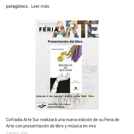
:
patagónico...
Leer más
Chubut
será
sede
del
cierre
general
de
los
Juegos
Epade
2027
Cofradía Arte Sur realizará una nueva edición de su Feria de
Arte con presentación de libro y música en vivo
8 agosto, 2026