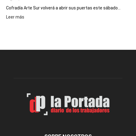
Cofradía Arte Sur volverá a abrir sus puertas este sábado...
:
Leer más
Cofradía
Arte
Sur
realizará
una
nueva
edición
de
su
Feria
de
Arte
con
presentación
de
libro
y
música