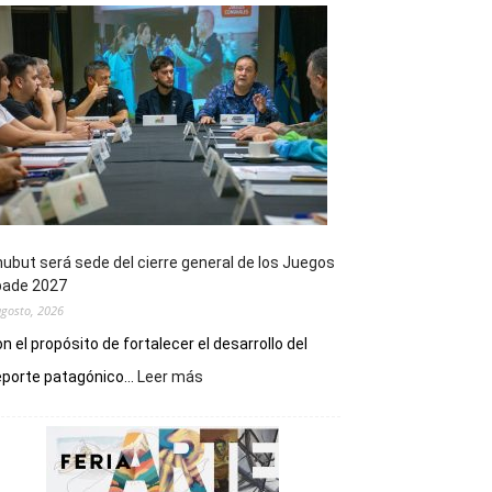
ubut será sede del cierre general de los Juegos
pade 2027
agosto, 2026
n el propósito de fortalecer el desarrollo del
:
porte patagónico...
Leer más
Chubut
será
sede
del
cierre