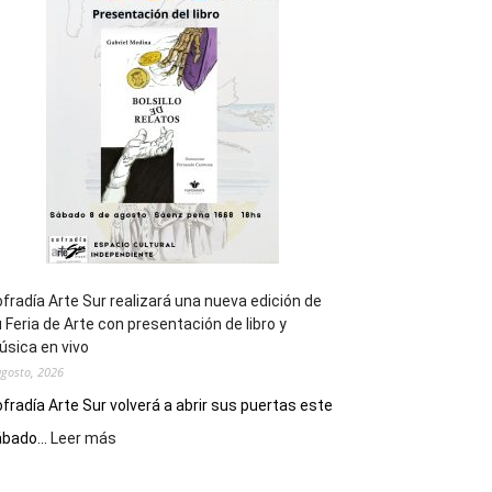
general
de
los
Juegos
Epade
2027
fradía Arte Sur realizará una nueva edición de
 Feria de Arte con presentación de libro y
sica en vivo
agosto, 2026
fradía Arte Sur volverá a abrir sus puertas este
:
bado...
Leer más
Cofradía
Arte