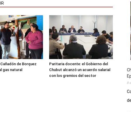
OR
l Cañadón de Borquez
Paritaria docente: el Gobierno del
Ch
l gas natural
Chubut alcanzó un acuerdo salarial
con los gremios del sector
E
8 
Co
de