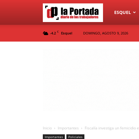
Diario
ESQUEL
C
-4.2
DOMINGO, AGOSTO 9, 2026
Esquel
La
Portada
Inicio
Importantes
Fiscalía investiga un femicidio 
Importantes
Policiales