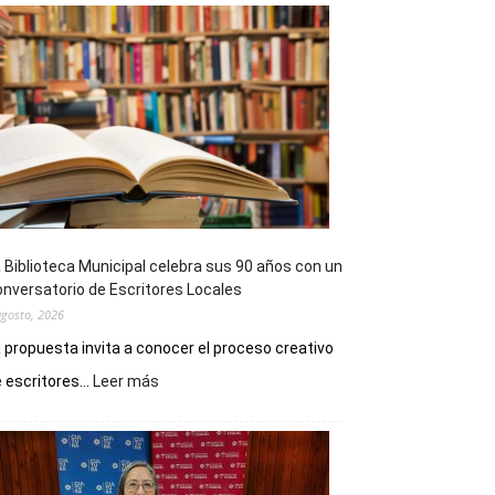
 Biblioteca Municipal celebra sus 90 años con un
nversatorio de Escritores Locales
agosto, 2026
 propuesta invita a conocer el proceso creativo
:
 escritores...
Leer más
La
Biblioteca
Municipal
celebra