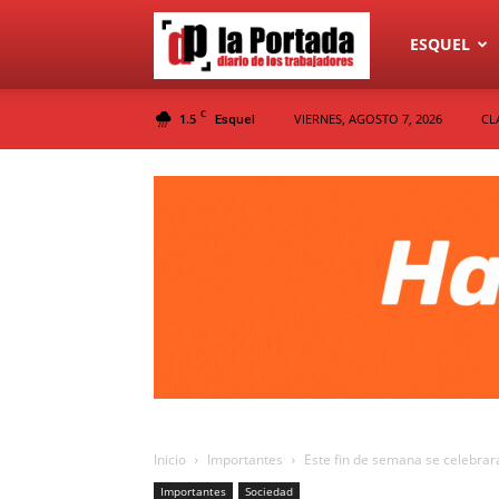
Diario
ESQUEL
C
1.5
VIERNES, AGOSTO 7, 2026
CL
Esquel
La
Portada
Inicio
Importantes
Este fin de semana se celebrar
Importantes
Sociedad