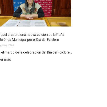
sus
90
años
con
un
Conversatorio
de
quel prepara una nueva edición de la Peña
Escritores
lclórica Municipal por el Día del Folclore
Locales
agosto, 2026
 el marco de la celebración del Día del Folclore,...
:
eer más
Esquel
prepara
una
nueva
edición
de
la
Peña
Folclórica