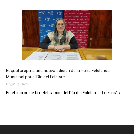
La
Biblioteca
Municipal
celebra
sus
90
años
con
un
Conversatorio
de
Esquel prepara una nueva edición de la Peña Folclórica
Escritores
Municipal por el Día del Folclore
Locales
6 agosto, 2026
:
En el marco de la celebración del Día del Folclore,...
Leer más
Esquel
prepar
una
nueva
edición
de