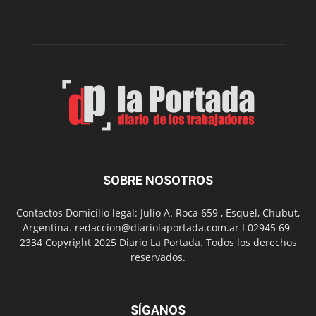
la
Peña
Folclór
Municip
por
el
Día
del
Folclor
SOBRE NOSOTROS
Contactos Domicilio legal: Julio A. Roca 659 , Esquel, Chubut,
Argentina. redaccion@diariolaportada.com.ar I 02945 69-
2334 Copyright 2025 Diario La Portada. Todos los derechos
reservados.
SÍGANOS