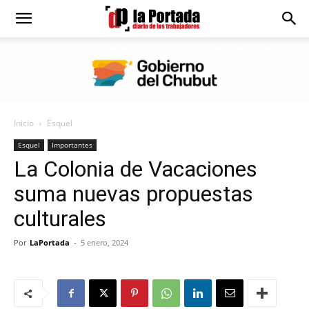
Diario
La
Inicio
Esquel
Portada
Esquel
Importantes
La Colonia de Vacaciones
suma nuevas propuestas
culturales
Por
LaPortada
-
5 enero, 2024