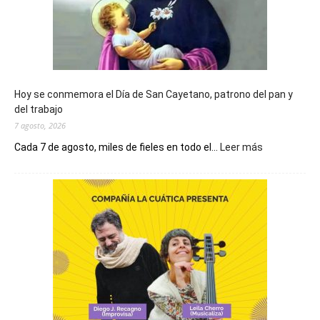
Hoy se conmemora el Día de San Cayetano, patrono del pan y
del trabajo
7 agosto, 2026
:
Cada 7 de agosto, miles de fieles en todo el...
Leer más
Hoy
se
conmemora
el
Día
de
San
Cayetano,
patrono
del
pan