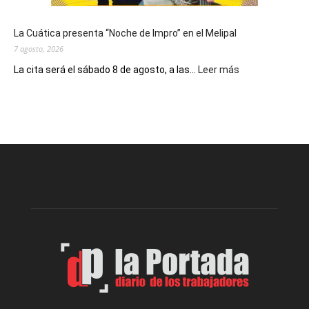
y
del
La Cuática presenta “Noche de Impro” en el Melipal
trabajo
7 agosto, 2026
:
La cita será el sábado 8 de agosto, a las...
Leer más
La
Cuática
presenta
“Noche
de
Impro”
en
el
Melipal