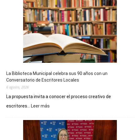
La Biblioteca Municipal celebra sus 90 años con un
Conversatorio de Escritores Locales
6 agosto, 2026
La propuesta invita a conocer el proceso creativo de
:
escritores...
Leer más
La
Biblioteca
Municipal
celebra
sus