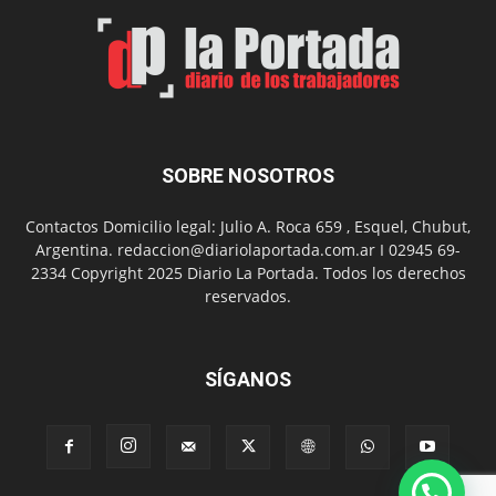
el
Día
del
Folclor
SOBRE NOSOTROS
Contactos Domicilio legal: Julio A. Roca 659 , Esquel, Chubut,
Argentina. redaccion@diariolaportada.com.ar I 02945 69-
2334 Copyright 2025 Diario La Portada. Todos los derechos
reservados.
SÍGANOS