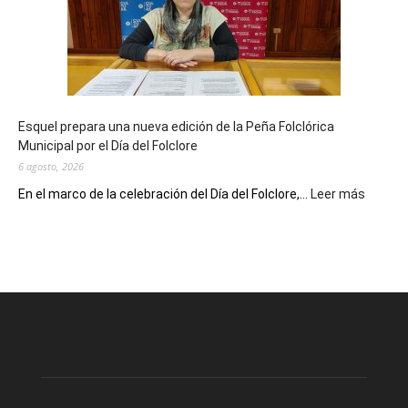
90
años
con
un
Conversatorio
de
Esquel prepara una nueva edición de la Peña Folclórica
Escritores
Municipal por el Día del Folclore
Locales
6 agosto, 2026
:
En el marco de la celebración del Día del Folclore,...
Leer más
Esquel
prepar
una
nueva
edición
de
la
Peña
Folclór
Municip
por