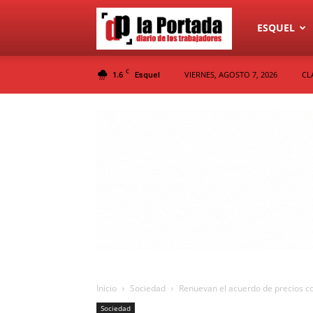
Diario
ESQUEL
C
1.6
VIERNES, AGOSTO 7, 2026
CL
Esquel
La
Portada
Inicio
Sociedad
Renuevan el acuerdo de precios 
Sociedad