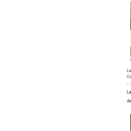
La
Co
6 
La
de