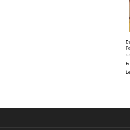
Es
Fo
6 
En
L