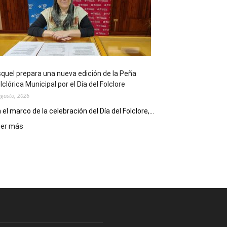
sus
90
años
con
un
Conversatorio
de
quel prepara una nueva edición de la Peña
Escritores
lclórica Municipal por el Día del Folclore
Locales
agosto, 2026
 el marco de la celebración del Día del Folclore,...
:
eer más
Esquel
prepara
una
nueva
edición
de
la
Peña
Folclórica