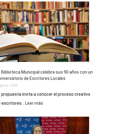
 Biblioteca Municipal celebra sus 90 años con un
nversatorio de Escritores Locales
agosto, 2026
 propuesta invita a conocer el proceso creativo
:
 escritores...
Leer más
La
Biblioteca
Municipal
celebra