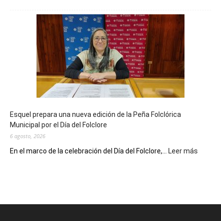
La
Biblioteca
Municipal
celebra
sus
90
años
con
un
Conversatorio
de
Esquel prepara una nueva edición de la Peña Folclórica
Escritores
Municipal por el Día del Folclore
Locales
6 agosto, 2026
:
En el marco de la celebración del Día del Folclore,...
Leer más
Esquel
prepar
una
nueva
edición
de