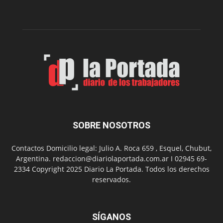
la
Peña
Folclór
Municip
por
el
Día
del
Folclor
SOBRE NOSOTROS
Contactos Domicilio legal: Julio A. Roca 659 , Esquel, Chubut,
Argentina. redaccion@diariolaportada.com.ar I 02945 69-
2334 Copyright 2025 Diario La Portada. Todos los derechos
reservados.
SÍGANOS