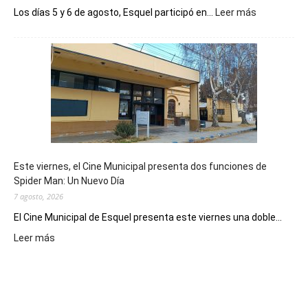
:
Los días 5 y 6 de agosto, Esquel participó en...
Leer más
Esquel
mostró
su
potencial
como
destino
de
reuniones
y
eventos
Este viernes, el Cine Municipal presenta dos funciones de
deportivos
Spider Man: Un Nuevo Día
7 agosto, 2026
El Cine Municipal de Esquel presenta este viernes una doble...
:
Leer más
Este
viernes,
el
Cine