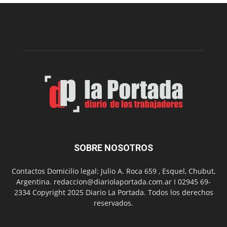
Municipal
presenta
dos
funciones
de
Spider
Man:
Un
Nuevo
Día
SOBRE NOSOTROS
Contactos Domicilio legal: Julio A. Roca 659 , Esquel, Chubut,
Argentina. redaccion@diariolaportada.com.ar I 02945 69-
2334 Copyright 2025 Diario La Portada. Todos los derechos
reservados.