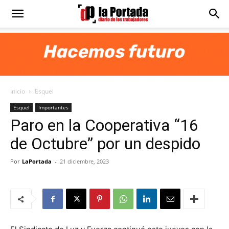
Diario
La
Inicio
Esquel
Portada
Esquel
Importantes
Paro en la Cooperativa “16
de Octubre” por un despido
Por
LaPortada
-
21 diciembre, 2023