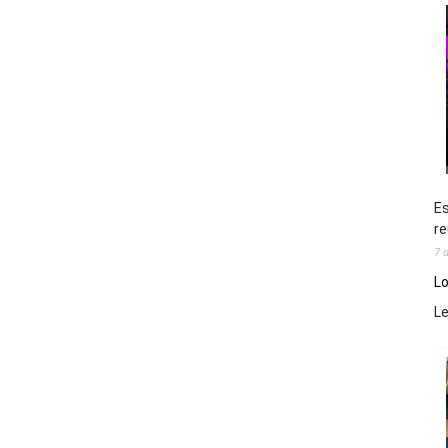
Es
re
7 
Lo
L