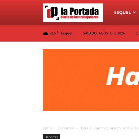
Diario
ESQUEL
C
-2.5
SÁBADO, AGOSTO 8, 2026
C
Esquel
La
Portada
Inicio
Deportes
“Esquel Camina”, una mirada a la
Deportes