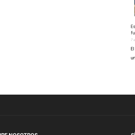
Es
fu
7 
El
un