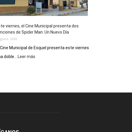
de
reuniones
y
eventos
te viernes, el Cine Municipal presenta dos
deportivos
nciones de Spider Man: Un Nuevo Día
agosto, 2026
 Cine Municipal de Esquel presenta este viernes
:
a doble...
Leer más
Este
viernes,
el
Cine
Municipal
presenta
dos
funciones
de
Spider
Man:
Un