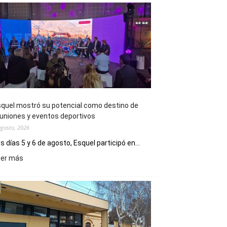
quel mostró su potencial como destino de
uniones y eventos deportivos
agosto, 2026
s días 5 y 6 de agosto, Esquel participó en...
:
eer más
Esquel
mostró
su
potencial
como
destino