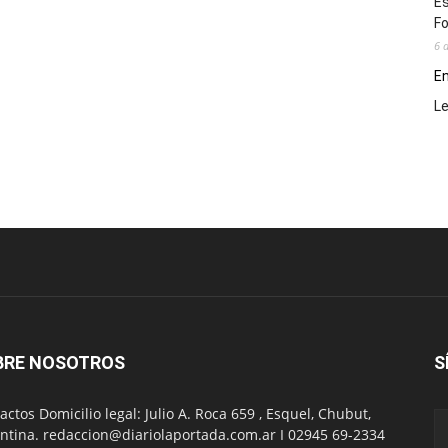
Es
Fo
6 
En
L
BRE NOSOTROS
S
actos Domicilio legal: Julio A. Roca 659 , Esquel, Chubut,
ntina. redaccion@diariolaportada.com.ar I 02945 69-2334