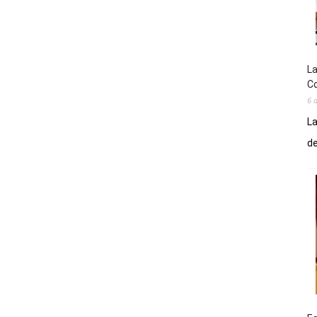
La
Co
6 
La
de