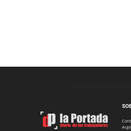
SO
Cont
Arge