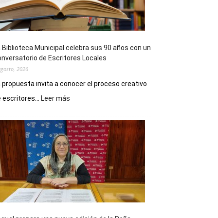
 Biblioteca Municipal celebra sus 90 años con un
nversatorio de Escritores Locales
agosto, 2026
 propuesta invita a conocer el proceso creativo
:
 escritores...
Leer más
La
Biblioteca
Municipal
celebra
sus
90
años
con
un
Conversatorio
de