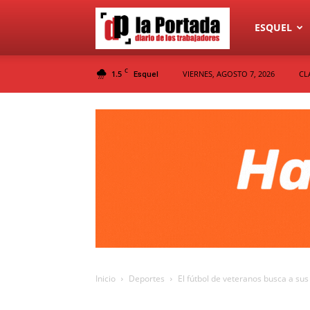
Diario
ESQUEL
C
1.5
VIERNES, AGOSTO 7, 2026
CL
Esquel
La
Portada
Inicio
Deportes
El fútbol de veteranos busca a sus 