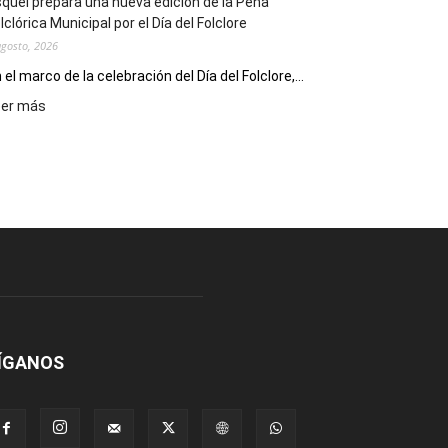
quel prepara una nueva edición de la Peña
Escritores
lclórica Municipal por el Día del Folclore
Locales
agosto, 2026
 el marco de la celebración del Día del Folclore,...
:
eer más
Esquel
prepara
una
nueva
edición
de
la
Peña
Folclórica
Municipal
por
el
ÍGANOS
Día
del
Folclore