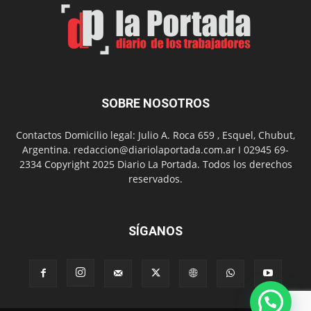
Arte
con
presentación
de
libro
y
música
SOBRE NOSOTROS
en
vivo
Contactos Domicilio legal: Julio A. Roca 659 , Esquel, Chubut,
Argentina. redaccion@diariolaportada.com.ar I 02945 69-
2334 Copyright 2025 Diario La Portada. Todos los derechos
reservados.
SÍGANOS