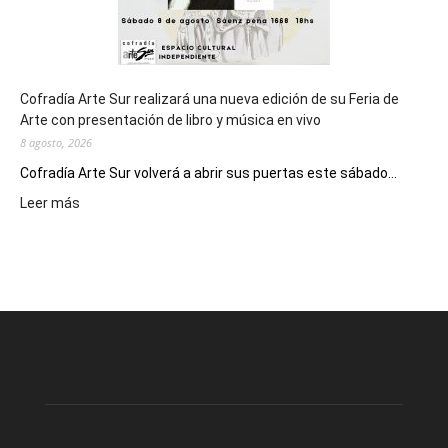
Cofradía Arte Sur realizará una nueva edición de su Feria de
Arte con presentación de libro y música en vivo
8 agosto, 2026
Cofradía Arte Sur volverá a abrir sus puertas este sábado...
:
Leer más
Cofradía
Arte
Sur
realizará
una
nueva
edición
de
su
Feria
de