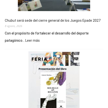
Chubut será sede del cierre general de los Juegos Epade 2027
8 agosto, 2026
Con el propósito de fortalecer el desarrollo del deporte
:
patagónico...
Leer más
Chubut
será
sede
del
cierre
general
de
los
Juegos
Epade
2027