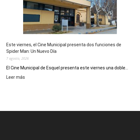
potencial
como
destino
de
reuniones
y
eventos
Este viernes, el Cine Municipal presenta dos funciones de
deportivos
Spider Man: Un Nuevo Día
7 agosto, 2026
El Cine Municipal de Esquel presenta este viernes una doble...
:
Leer más
Este
viernes,
el
Cine
Municipal
presenta
dos
funciones
de