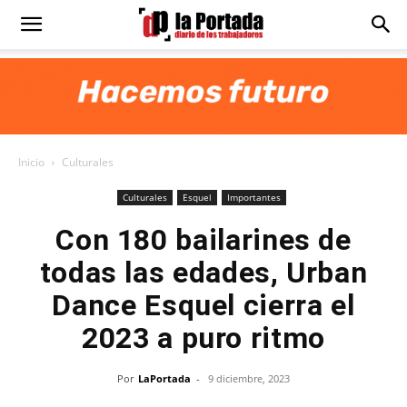
Diario
La
Inicio
Culturales
Portada
Culturales
Esquel
Importantes
Con 180 bailarines de
todas las edades, Urban
Dance Esquel cierra el
2023 a puro ritmo
Por
LaPortada
-
9 diciembre, 2023