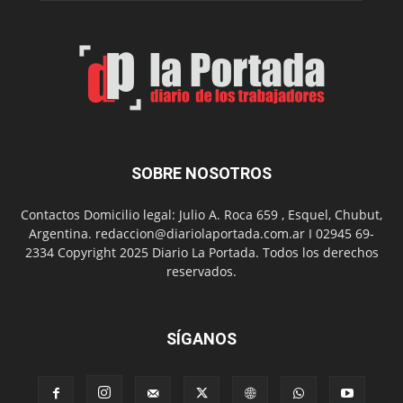
Spider
Man:
Un
Nuevo
Día
SOBRE NOSOTROS
Contactos Domicilio legal: Julio A. Roca 659 , Esquel, Chubut,
Argentina. redaccion@diariolaportada.com.ar I 02945 69-
2334 Copyright 2025 Diario La Portada. Todos los derechos
reservados.
SÍGANOS