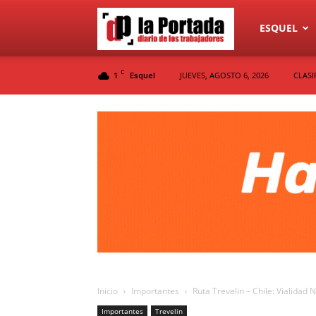
Diario
ESQUEL
C
1
JUEVES, AGOSTO 6, 2026
CLASI
Esquel
La
Portada
Inicio
Importantes
Ruta Trevelin – Chile: Vialidad N
Importantes
Trevelin