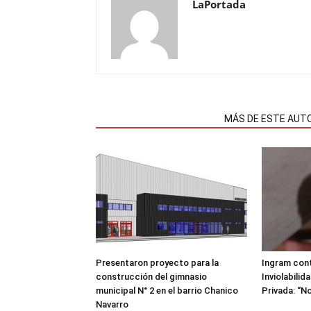
LaPortada
NOTAS RELACIONADAS
MÁS DE ESTE AUT
Presentaron proyecto para la
Ingram cont
construcción del gimnasio
Inviolabilid
municipal N° 2 en el barrio Chanico
Privada: “No
Navarro