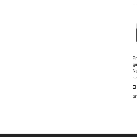
Pr
gi
N
5 
El
pr