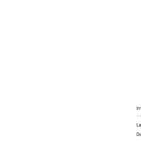
Im
5 
La
Di