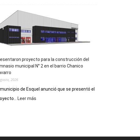
la
Receta
Digital
en
los
hospitales
esentaron proyecto para la construcción del
mnasio municipal N° 2 en el barrio Chanico
avarro
agosto, 2026
 municipio de Esquel anunció que se presentó el
:
oyecto...
Leer más
Presentaron
proyecto
para
la
construcción
del