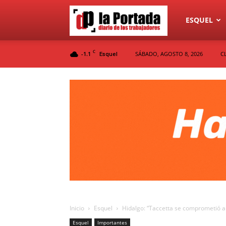
Diario
ESQUEL
C
-1.1
SÁBADO, AGOSTO 8, 2026
C
Esquel
La
Portada
Inicio
Esquel
Hidalgo: “Taccetta se comprometió a 
Esquel
Importantes