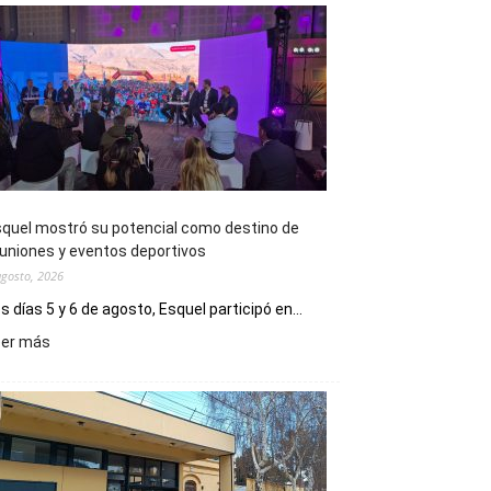
quel mostró su potencial como destino de
uniones y eventos deportivos
agosto, 2026
s días 5 y 6 de agosto, Esquel participó en...
:
eer más
Esquel
mostró
su
potencial
como
destino