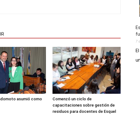
Es
fu
OR
7 
El
un
adomoto asumió como
Comenzó un ciclo de
capacitaciones sobre gestión de
residuos para docentes de Esquel