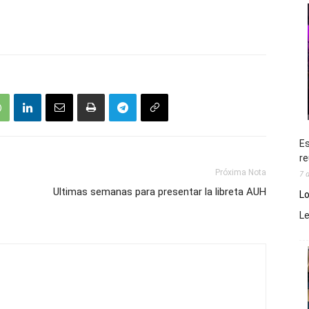
Es
re
Próxima Nota
7 
Ultimas semanas para presentar la libreta AUH
Lo
L