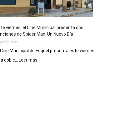
de
reuniones
y
eventos
te viernes, el Cine Municipal presenta dos
deportivos
nciones de Spider Man: Un Nuevo Día
agosto, 2026
 Cine Municipal de Esquel presenta este viernes
:
a doble...
Leer más
Este
viernes,
el
Cine
Municipal
presenta
dos
funciones
de
Spider
Man:
Un