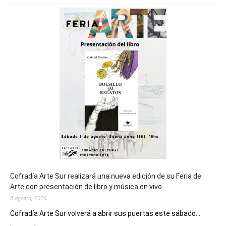
será
sede
del
cierre
general
de
los
Juegos
Epade
2027
Cofradía Arte Sur realizará una nueva edición de su Feria de
Arte con presentación de libro y música en vivo
8 agosto, 2026
Cofradía Arte Sur volverá a abrir sus puertas este sábado...