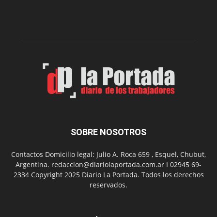
de
la
Peña
Folclór
Municip
por
el
Día
del
Folclor
SOBRE NOSOTROS
Contactos Domicilio legal: Julio A. Roca 659 , Esquel, Chubut,
Argentina. redaccion@diariolaportada.com.ar I 02945 69-
2334 Copyright 2025 Diario La Portada. Todos los derechos
reservados.