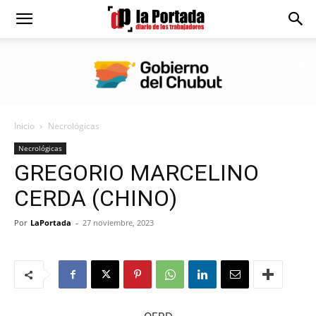
Diario
La
Inicio
Necrológicas
Portada
Necrológicas
GREGORIO MARCELINO
CERDA (CHINO)
Por
LaPortada
-
27 noviembre, 2023