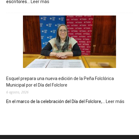
:
escritores...
Leer más
La
Biblioteca
Municipal
celebra
sus
90
años
con
un
Conversatorio
de
Esquel prepara una nueva edición de la Peña Folclórica
Escritores
Municipal por el Día del Folclore
Locales
6 agosto, 2026
:
En el marco de la celebración del Día del Folclore,...
Leer más
Esquel
prepar
una
nueva
edición