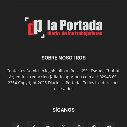
Feria
de
Arte
con
presentación
de
libro
y
música
SOBRE NOSOTROS
en
vivo
Contactos Domicilio legal: Julio A. Roca 659 , Esquel, Chubut,
Argentina. redaccion@diariolaportada.com.ar I 02945 69-
2334 Copyright 2025 Diario La Portada. Todos los derechos
reservados.
SÍGANOS