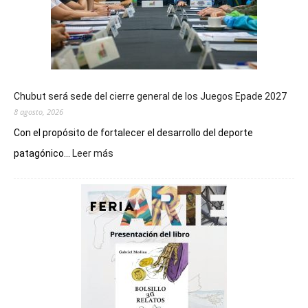
Chubut será sede del cierre general de los Juegos Epade 2027
8 agosto, 2026
Con el propósito de fortalecer el desarrollo del deporte
:
patagónico...
Leer más
Chubut
será
sede
del
cierre
general
de
los
Juegos
Epade