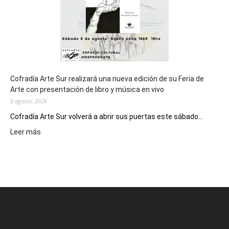
2027
Cofradía Arte Sur realizará una nueva edición de su Feria de
Arte con presentación de libro y música en vivo
8 agosto, 2026
Cofradía Arte Sur volverá a abrir sus puertas este sábado...
:
Leer más
Cofradía
Arte
Sur
realizará
una
nueva
edición
de
su