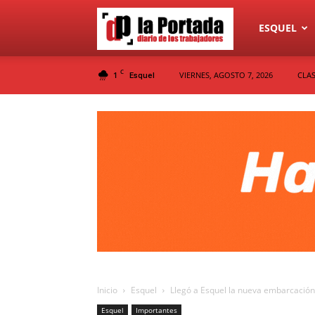
Diario
ESQUEL
C
1
VIERNES, AGOSTO 7, 2026
CLAS
Esquel
La
Portada
Inicio
Esquel
Llegó a Esquel la nueva embarcación 
Esquel
Importantes