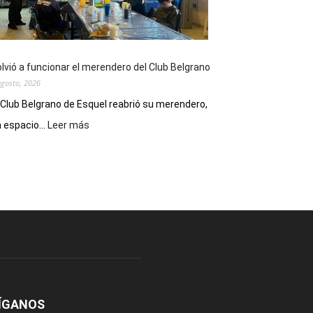
funciones
de
Spider
Man:
Un
lvió a funcionar el merendero del Club Belgrano
Nuevo
agosto, 2026
Día
 Club Belgrano de Esquel reabrió su merendero,
:
 espacio...
Leer más
Volvió
a
funcionar
el
merendero
del
Club
Belgrano
ÍGANOS