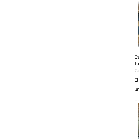
Es
fu
7 
El
un