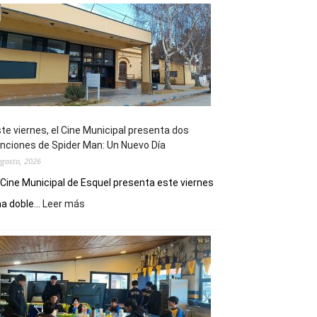
te viernes, el Cine Municipal presenta dos
nciones de Spider Man: Un Nuevo Día
agosto, 2026
 Cine Municipal de Esquel presenta este viernes
:
a doble...
Leer más
Este
viernes,
el
Cine
Municipal
presenta
dos