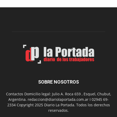
realizará
una
nueva
edición
de
su
Feria
de
Arte
con
presentación
de
libro
y
música
SOBRE NOSOTROS
en
vivo
Contactos Domicilio legal: Julio A. Roca 659 , Esquel, Chubut,
Argentina. redaccion@diariolaportada.com.ar I 02945 69-
2334 Copyright 2025 Diario La Portada. Todos los derechos
reservados.