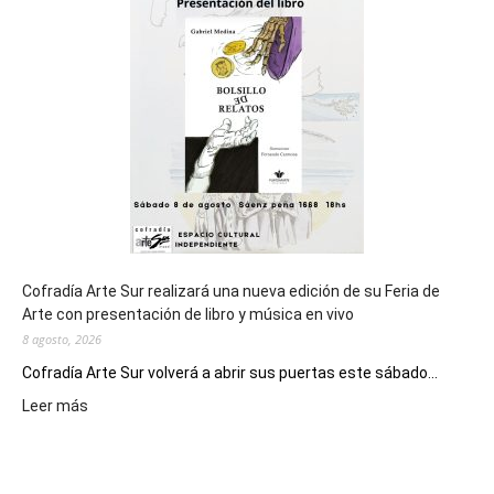
general
de
los
Juegos
Epade
2027
Cofradía Arte Sur realizará una nueva edición de su Feria de
Arte con presentación de libro y música en vivo
8 agosto, 2026
Cofradía Arte Sur volverá a abrir sus puertas este sábado...
:
Leer más
Cofradía
Arte
Sur