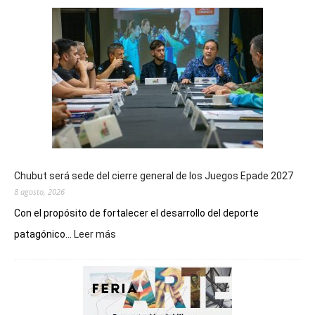
Chubut será sede del cierre general de los Juegos Epade 2027
8 agosto, 2026
Con el propósito de fortalecer el desarrollo del deporte
:
patagónico...
Leer más
Chubut
será
sede
del
cierre