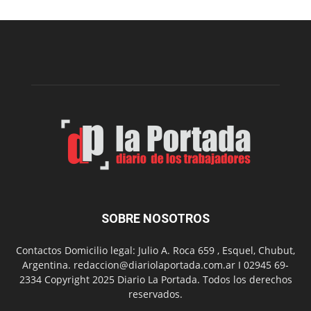
nueva
edición
de
la
Peña
Folclór
Municip
por
el
Día
del
Folclor
SOBRE NOSOTROS
Contactos Domicilio legal: Julio A. Roca 659 , Esquel, Chubut,
Argentina. redaccion@diariolaportada.com.ar I 02945 69-
2334 Copyright 2025 Diario La Portada. Todos los derechos
reservados.