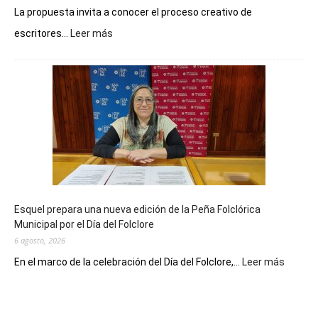
La propuesta invita a conocer el proceso creativo de
:
escritores...
Leer más
La
Biblioteca
Municipal
celebra
sus
90
años
con
un
Conversatorio
de
Esquel prepara una nueva edición de la Peña Folclórica
Escritores
Municipal por el Día del Folclore
Locales
6 agosto, 2026
:
En el marco de la celebración del Día del Folclore,...
Leer más
Esquel
prepar
una