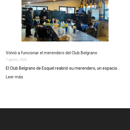
Cine
Municipal
presenta
dos
funciones
de
Spider
Man:
Un
Volvió a funcionar el merendero del Club Belgrano
Nuevo
7 agosto, 2026
Día
El Club Belgrano de Esquel reabrió su merendero, un espacio...
:
Leer más
Volvió
a
funcionar
el
merendero
del
Club
Belgrano