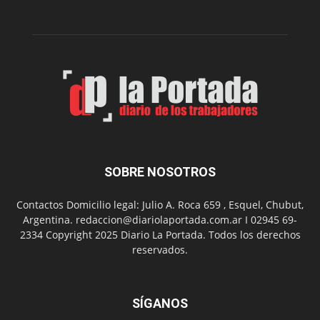
funciones
de
Spider
Man:
Un
Nuevo
Día
SOBRE NOSOTROS
Contactos Domicilio legal: Julio A. Roca 659 , Esquel, Chubut,
Argentina. redaccion@diariolaportada.com.ar I 02945 69-
2334 Copyright 2025 Diario La Portada. Todos los derechos
reservados.
SÍGANOS