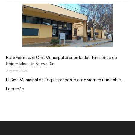
mostró
su
potencial
como
destino
de
reuniones
y
eventos
Este viernes, el Cine Municipal presenta dos funciones de
deportivos
Spider Man: Un Nuevo Día
7 agosto, 2026
El Cine Municipal de Esquel presenta este viernes una doble...
:
Leer más
Este
viernes,
el
Cine
Municipal
presenta
dos