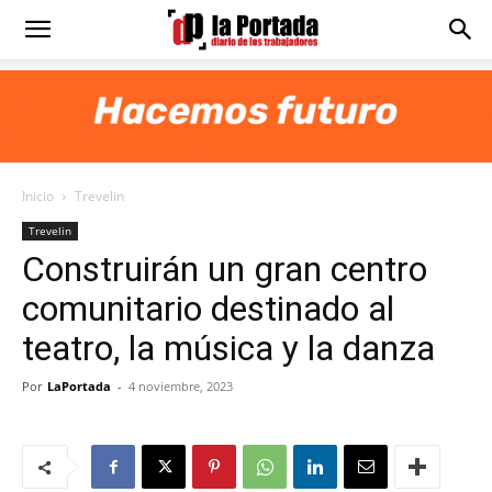
Diario
La
Inicio
Trevelin
Portada
Trevelin
Construirán un gran centro
comunitario destinado al
teatro, la música y la danza
Por
LaPortada
-
4 noviembre, 2023